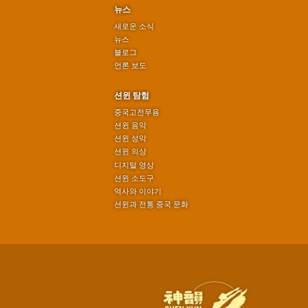
뉴스
새로운 소식
뉴스
블로그
언론 보도
션윈 탐험
중국고전무용
션윈 음악
션윈 성악
션윈 의상
디지털 영상
션윈 소도구
역사와 이야기
션윈과 전통 중국 문화