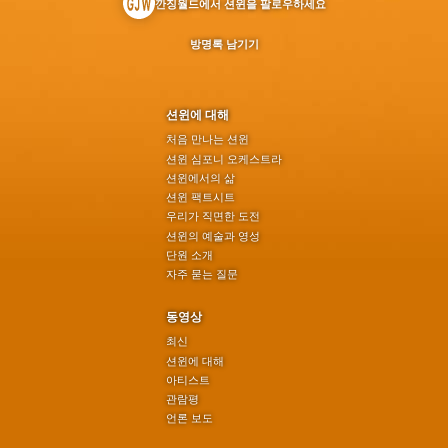
깐징월드에서 션윈을 팔로우하세요
방명록 남기기
션윈에 대해
처음 만나는 션윈
션윈 심포니 오케스트라
션윈에서의 삶
션윈 팩트시트
우리가 직면한 도전
션윈의 예술과 영성
단원 소개
자주 묻는 질문
동영상
최신
션윈에 대해
아티스트
관람평
언론 보도